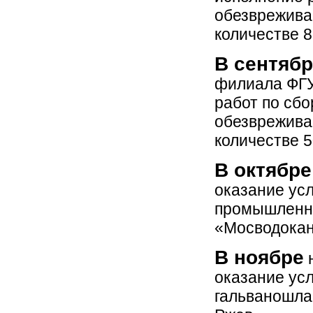
обезврежива
количестве 8
В сентябр
филиала ФГУ
работ по сбо
обезвреживан
количестве 5
В октябре
оказание усл
промышленны
«Мосводокан
В ноябре
н
оказание усл
гальваношла