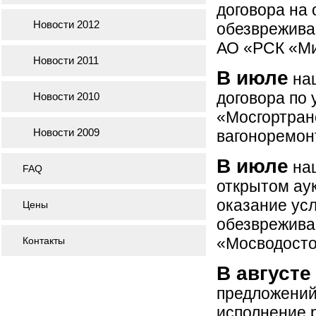
договора на 
Новости 2012
обезврежива
АО «РСК «Ми
Новости 2011
В июле
наш
договора по 
Новости 2010
«Мосгортран
Новости 2009
вагоноремон
В июле
наш
FAQ
открытом аук
оказание усл
Цены
обезвреживан
«Мосводосто
Контакты
В августе
предложений
исполнение р