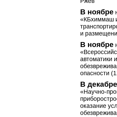
Ржев
В ноябре
н
«КБхиммаш им
транспортир
и размещению
В ноябре
н
«Всероссийс
автоматики и
обезвреживан
опасности (1
В декабр
«Научно-про
приборостро
оказание усл
обезврежива