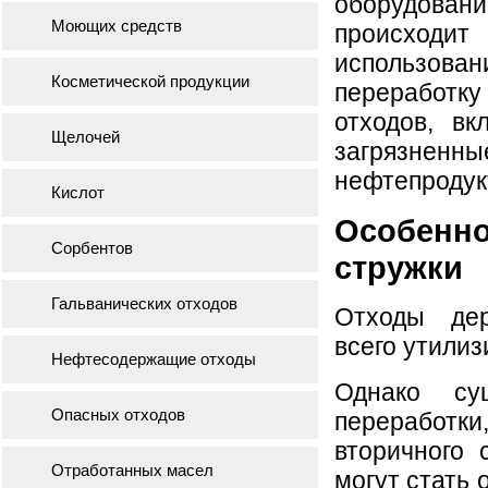
оборудован
Моющих средств
происходит
использов
Косметической продукции
переработк
отходов, в
Щелочей
загрязнен
нефтепродук
Кислот
Особенно
Сорбентов
стружки
Гальванических отходов
Отходы де
всего утилиз
Нефтесодержащие отходы
Однако су
Опасных отходов
переработк
вторичного 
Отработанных масел
могут стать 