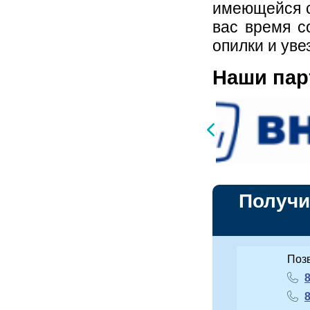
имеющейся с
вас время с
опилки и уве
Наши па
Получи
Поз
8
8