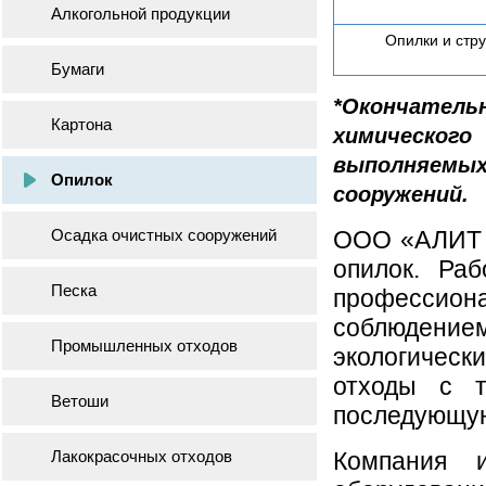
Алкогольной продукции
Опилки и стр
Бумаги
*Окончатель
Картона
химическог
выполняем
Опилок
сооружений.
Осадка очистных сооружений
ООО «АЛИТ М
опилок. Ра
Песка
профессио
соблюдение
Промышленных отходов
экологичес
отходы с т
Ветоши
последующую
Лакокрасочных отходов
Компания и