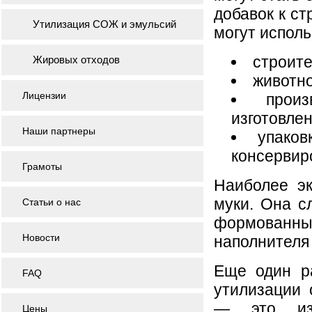
добавок к с
Утилизация СОЖ и эмульсий
могут исполь
строит
Жировых отходов
животно
Лицензии
прои
изготовле
Наши партнеры
упаков
консервир
Грамоты
Наиболее э
муки. Она с
Статьи о нас
формованных
Новости
наполнителя 
Еще один р
FAQ
утилизации 
— это изг
Цены